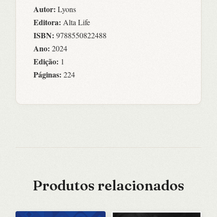
Autor:
Lyons
Editora:
Alta Life
ISBN:
9788550822488
Ano:
2024
Edição:
1
Páginas:
224
Produtos relacionados