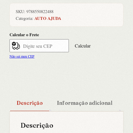
Boca:
o
SKU:
9788550822488
Poder
AUTO AJUDA
Categoria:
de
Ficar
Calcular o Frete
Calado
em
Calcular
Um
Não sei meu CEP
Mundo
Barulhento
quantidade
Descrição
Informação adicional
Descrição