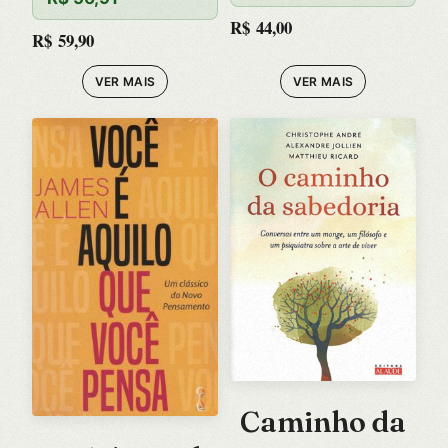
HA-SE –
R$
44,00
R$
59,90
VOL. 02
VER MAIS
VER MAIS
Caminho da