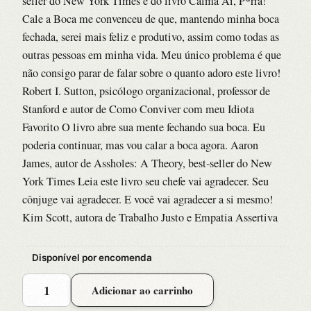
seller do New York Times e do livro Calma Aí, P*rra!
Cale a Boca me convenceu de que, mantendo minha boca
fechada, serei mais feliz e produtivo, assim como todas as
outras pessoas em minha vida. Meu único problema é que
não consigo parar de falar sobre o quanto adoro este livro!
Robert I. Sutton, psicólogo organizacional, professor de
Stanford e autor de Como Conviver com meu Idiota
Favorito O livro abre sua mente fechando sua boca. Eu
poderia continuar, mas vou calar a boca agora. Aaron
James, autor de Assholes: A Theory, best-seller do New
York Times Leia este livro seu chefe vai agradecer. Seu
cônjuge vai agradecer. E você vai agradecer a si mesmo!
Kim Scott, autora de Trabalho Justo e Empatia Assertiva
Disponível por encomenda
Cale
Adicionar ao carrinho
a