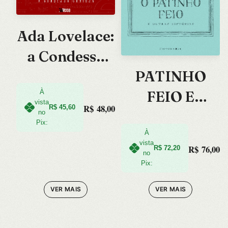
Ada Lovelace:
a Condessa
PATINHO
Curiosa
FEIO E
À
vista
R$
48,00
R$
45,60
OUTRAS
no
Pix:
HISTORIAS,
À
vista
R$
76,00
R$
72,20
O
no
Pix:
VER MAIS
VER MAIS