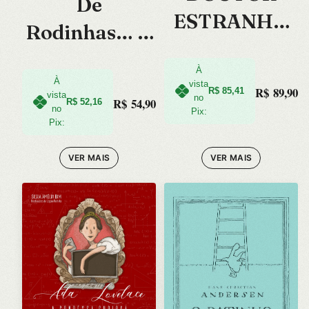
De
ESTRANHO
Rodinhas… 1,
NO
2, 3!
MULTIVERS
À
À
vista
R$
89,90
R$
85,41
vista
O DA
no
R$
54,90
R$
52,16
no
Pix:
Pix:
LOUCURA
VER MAIS
VER MAIS