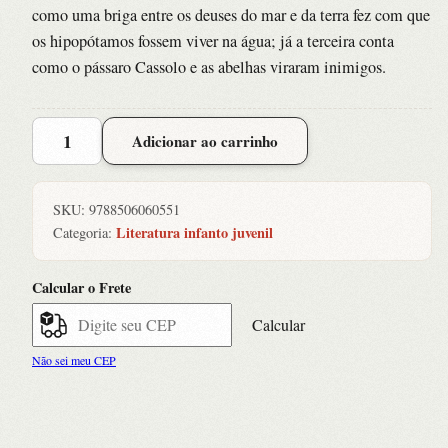
como uma briga entre os deuses do mar e da terra fez com que
os hipopótamos fossem viver na água; já a terceira conta
como o pássaro Cassolo e as abelhas viraram inimigos.
Bichos
Adicionar ao carrinho
da
Africa
2
SKU:
9788506060551
-
Literatura infanto juvenil
Categoria:
Lendas
e
Calcular o Frete
Fabulas
quantidade
Calcular
Não sei meu CEP