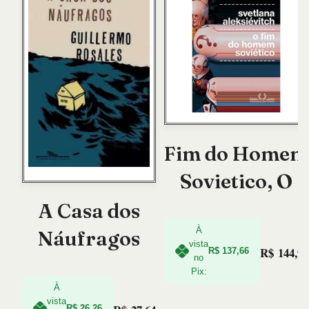
Fim do Homem
Sovietico, O
A Casa dos
À
Náufragos
vista
R$
144,90
R$
137,66
no
Pix:
À
vista
R$
26,26