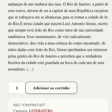
andanças de um tradutor das ruas. O Rio de Janeiro, a partir de
seus textos, deixou de ser a capital de uma República incipiente,
que se esforçava em se afrancesar, para se tornar a cidade de João
do Rio.É nesta cidade que nasceu Luiz Antonio Simas, escritor
que sempre teve João do Rio como tutor de sua curiosidade
randômica. Esse ensinamento, de viés radicalmente
democrático, deu vida a uma crônica do corpo encantado: de
mãos dadas com João do Rio, Simas aprofundou seu interesse
pelas gentes do Rio de Janeiro e percebeu que a verdadeira
história da cidade está guardada na boca de cada um de seus
moradores. (…)
Alma
Adicionar ao carrinho
Encantadora
das
Ruas,
SKU:
9786558471837
A:
LITERATURA
Categoria: