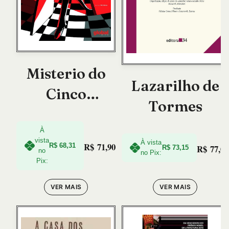
Misterio do
Lazarilho de
Cinco
Tormes
Estrelas, O
À
vista
À vista
R$
71,90
R$
68,31
R$
77,00
R$
73,15
no
no Pix:
Pix:
VER MAIS
VER MAIS