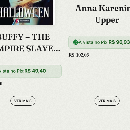
Anna Karenin
Upper
BUFFY – THE
R$
96,9
À vista no Pix:
MPIRE SLAYER:
R$
102,03
HALLOWEEN
R$
49,40
vista no Pix:
0
VER MAIS
VER MAIS