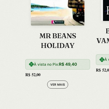
MR BEANS
VA
HOLIDAY
À 
R$
49,40
À vista no Pix:
R$
52,0
R$
52,00
VER MAIS