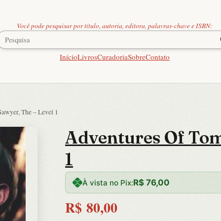
Você pode pesquisar por título, autoria, editora, palavras-chave e ISBN:
Início
Livros
Curadoria
Sobre
Contato
awyer, The – Level 1
Adventures Of Tom
1
R$
76,00
À vista no Pix:
R$
80,00