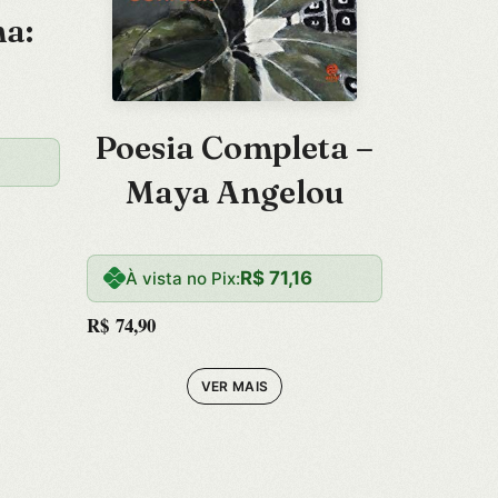
a:
Poesia Completa –
3
Maya Angelou
R$
71,16
À vista no Pix:
R$
74,90
VER MAIS