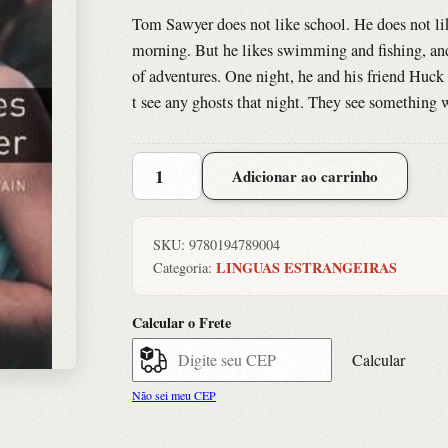
Tom Sawyer does not like school. He does not lik
morning. But he likes swimming and fishing, and
of adventures. One night, he and his friend Huck
t see any ghosts that night. They see something
Adventures
Adicionar ao carrinho
Of
Tom
Sawyer,
SKU:
9780194789004
The
LINGUAS ESTRANGEIRAS
Categoria:
-
Level
Calcular o Frete
1
quantidade
Calcular
Não sei meu CEP