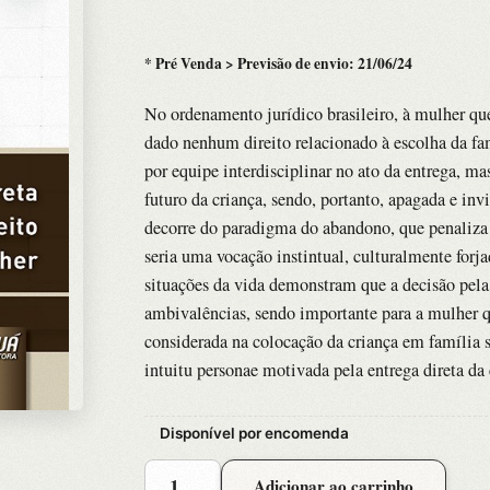
* Pré Venda > Previsão de envio: 21/06/24
No ordenamento jurídico brasileiro, à mulher qu
dado nenhum direito relacionado à escolha da fam
por equipe interdisciplinar no ato da entrega, m
futuro da criança, sendo, portanto, apagada e inv
decorre do paradigma do abandono, que penaliza 
seria uma vocação instintual, culturalmente forj
situações da vida demonstram que a decisão pela 
ambivalências, sendo importante para a mulher 
considerada na colocação da criança em família s
intuitu personae motivada pela entrega direta da 
Disponível por encomenda
Adocao
Adicionar ao carrinho