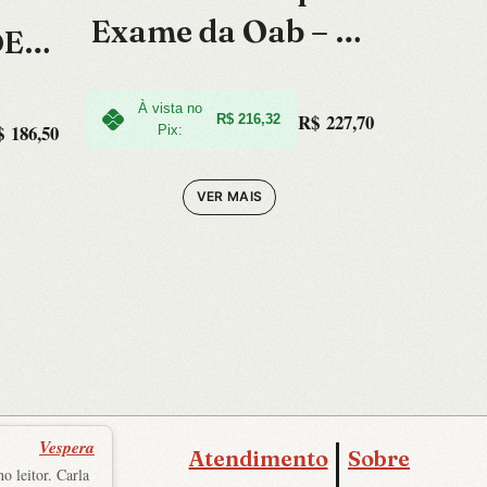
Exame da Oab – 14
DE
Edicao 2023
À vista no
R$
227,70
R$
216,32
$
186,50
Pix:
VER MAIS
Vespera
Atendimento
Sobre
o leitor. Carla