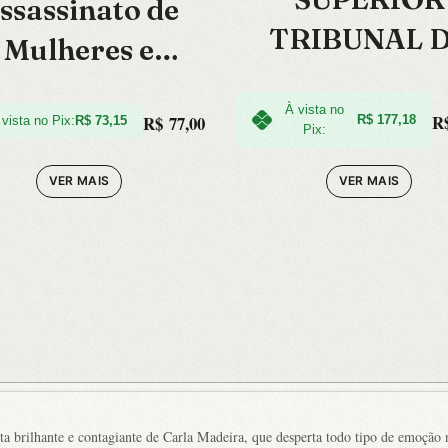
ssassinato de
TRIBUNAL 
Mulheres e
JUSTICA –
reitos Humanos
01ED/22
À vista no
R
R$
77,00
R$
177,18
 vista no Pix:
R$
73,15
Pix:
VER MAIS
VER MAIS
 brilhante e contagiante de Carla Madeira, que desperta todo tipo de emoção n