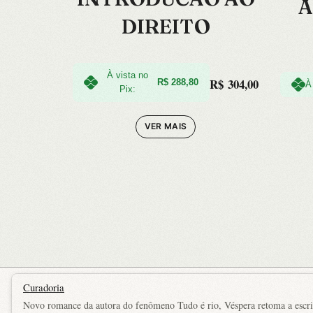
A
DIREITO
Di
À vista no
R$
304,00
R$
288,80
À
Pix:
VER MAIS
Curadoria
Novo romance da autora do fenômeno Tudo é rio, Véspera retoma a escrita