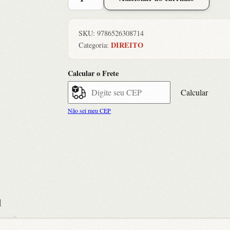
Intuitu
Personae
-
SKU:
9786526308714
a
DIREITO
Categoria:
Entrega
Direta
Calcular o Frete
Como
Direito
Calcular
da
Não sei meu CEP
Mulher
quantidade
l