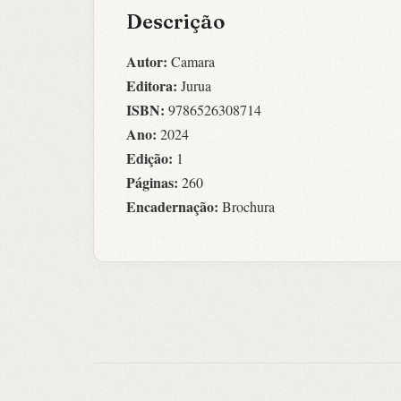
Descrição
Autor:
Camara
Editora:
Jurua
ISBN:
9786526308714
Ano:
2024
Edição:
1
Páginas:
260
Encadernação:
Brochura