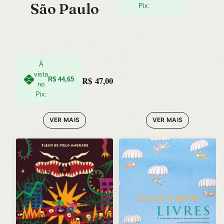
São Paulo
Pix:
À
vista
R$
47,00
R$
44,65
no
Pix:
VER MAIS
VER MAIS