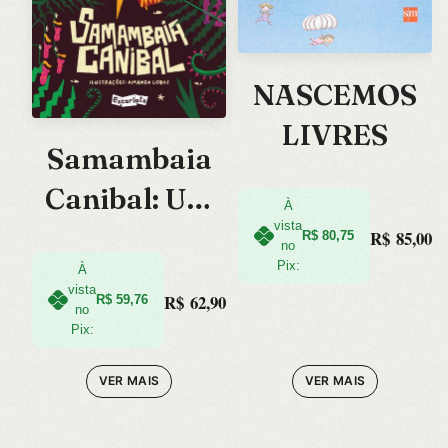
NASCEMOS
LIVRES
Samambaia
Canibal: Um
À
vista
Astuciado
R$
85,00
R$
80,75
no
Pix:
Antropofago-
À
vista
R$
62,90
R$
59,76
tropicalista
no
Pix:
VER MAIS
VER MAIS