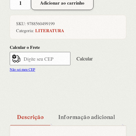
Adicionar ao carrinho
Ira
dos
Dragões
SKU:
9788560499199
e
LITERATURA
Categoria:
Outros
Contos
Calcular o Frete
quantidade
Calcular
Não sei meu CEP
Descrição
Informação adicional