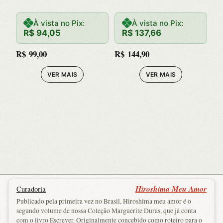
Sovietico, O
À vista no Pix:
À vista no Pix:
R$
94,05
R$
137,66
R$
99,00
R$
144,90
VER MAIS
VER MAIS
Hiroshima Meu Amor
Curadoria
Publicado pela primeira vez no Brasil, Hiroshima meu amor é o
segundo volume de nossa Coleção Marguerite Duras, que já conta
com o livro Escrever. Originalmente concebido como roteiro para o