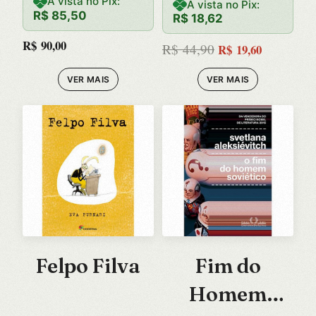
Imagens de
À vista no Pix:
À vista no Pix:
R$
85,50
R$
18,62
Animais na
O
O
R$
90,00
preço
preço
R$
44,90
R$
19,60
Poesia de
original
atual
VER MAIS
VER MAIS
Arquiloco
era:
é:
R$ 44,90.
R$ 19,60.
Felpo Filva
Fim do
Homem