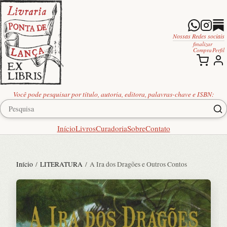
Nossas Redes sociais
finalizar
Compra
Perfil
Você pode pesquisar por título, autoria, editora, palavras-chave e ISBN:
Início
Livros
Curadoria
Sobre
Contato
Início
/
LITERATURA
/ A Ira dos Dragões e Outros Contos